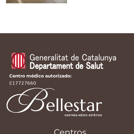
Centro médico autorizado:
E𝟣𝟩𝟩𝟤𝟩𝟨𝟨𝟢
Centros