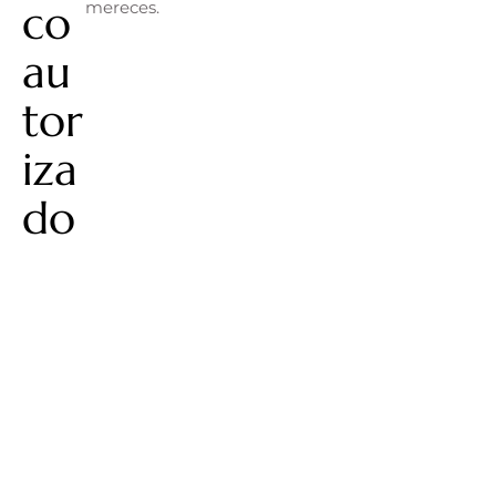
co
mereces.
au
tor
iza
do