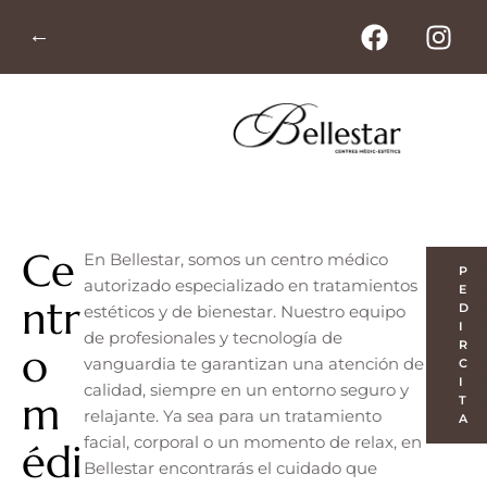
←
Ce
En Bellestar, somos un centro médico
P
autorizado especializado en tratamientos
E
ntr
D
estéticos y de bienestar. Nuestro equipo
I
de profesionales y tecnología de
R
o
vanguardia te garantizan una atención de
C
I
calidad, siempre en un entorno seguro y
m
T
relajante. Ya sea para un tratamiento
A
facial, corporal o un momento de relax, en
édi
Bellestar encontrarás el cuidado que